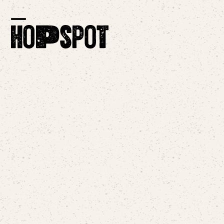
Skip
to
Open
Close
content
mobile
mobile
menu
menu