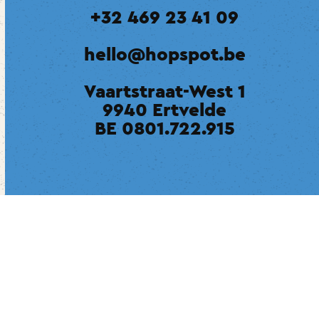
+32 469 23 41 09
hello@hopspot.be
Vaartstraat-West 1
9940 Ertvelde
BE 0801.722.915
Een concept van
Brouwerij Van Steenberge
Instagram